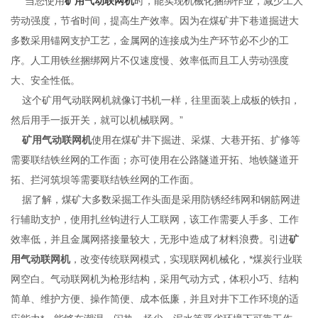
当您使用
矿用气动联网机
时，能实现机械化捆绑作业，减少工人
劳动强度，节省时间，提高生产效率。因为在煤矿井下巷道掘进大
多数采用锚网支护工艺，金属网的连接成为生产环节必不少的工
序。人工用铁丝捆绑网片不仅速度慢、效率低而且工人劳动强度
大、安全性低。
这个矿用气动联网机就像订书机一样，往里面装上成板的铁扣，
然后用手一扳开关，就可以机械联网。”
矿用气动联网机
使用在煤矿井下掘进、采煤、大巷开拓、扩修等
需要联结铁丝网的工作面；亦可使用在公路隧道开拓、地铁隧道开
拓、拦河筑坝等需要联结铁丝网的工作面。
据了解，煤矿大多数采掘工作头面是采用防锈经纬网和钢筋网进
行辅助支护，使用扎丝钩进行人工联网，该工作需要人手多、工作
效率低，并且金属网搭接量较大，无形中造成了材料浪费。引进
矿
用气动联网机
，改变传统联网模式，实现联网机械化，*煤炭行业联
网空白。气动联网机为枪形结构，采用气动方式，体积小巧、结构
简单、维护方便、操作简便、成本低廉，并且对井下工作环境的适