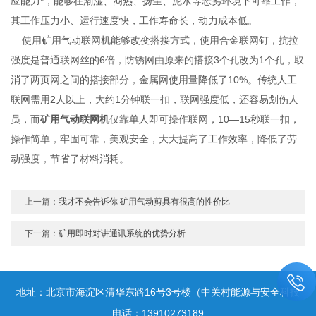
应能力*，能够在潮湿、闷热、扬尘、泥水等恶劣环境下可靠工作，
其工作压力小、运行速度快，工作寿命长，动力成本低。
使用矿用气动联网机能够改变搭接方式，使用合金联网钉，抗拉
强度是普通联网丝的6倍，防锈网由原来的搭接3个孔改为1个孔，取
消了两页网之间的搭接部分，金属网使用量降低了10%。传统人工
联网需用2人以上，大约1分钟联一扣，联网强度低，还容易划伤人
员，而
矿用气动联网机
仅靠单人即可操作联网，10—15秒联一扣，
操作简单，牢固可靠，美观安全，大大提高了工作效率，降低了劳
动强度，节省了材料消耗。
上一篇：
我才不会告诉你 矿用气动剪具有很高的性价比
下一篇：
矿用即时对讲通讯系统的优势分析
地址：北京市海淀区清华东路16号3号楼（中关村能源与安全科技
电话：13910273189
园）1005-2室