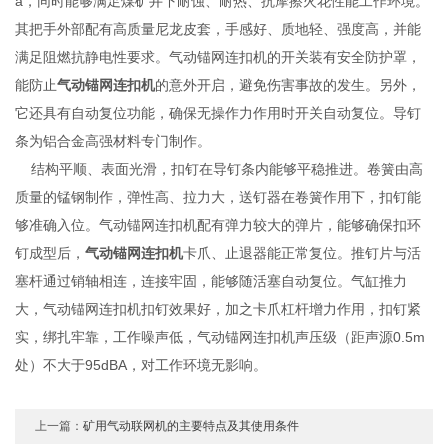
a，同时能够满足煤矿井下耐蚀、耐热、抗摩擦火花性能工作环境。
其把手外部配有高质量尼龙皮套，手感好、质地轻、强度高，并能
满足阻燃抗静电性要求。气动锚网连扣机的开关装有安全防护罩，
能防止
气动锚网连扣机
的意外开启，避免伤害事故的发生。另外，
它还具有自动复位功能，确保无操作力作用时开关自动复位。导钉
条为铝合金高强材料专门制作。
结构平顺、表面光滑，扣钉在导钉条内能够平稳推进。卷簧由高
质量的锰钢制作，弹性高、拉力大，送钉器在卷簧作用下，扣钉能
够准确入位。气动锚网连扣机配有弹力较大的弹片，能够确保扣环
钉成型后，
气动锚网连扣机
卡爪、止退器能正常复位。推钉片与活
塞杆通过销轴相连，连接牢固，能够随活塞自动复位。气缸推力
大，气动锚网连扣机扣钉效果好，加之卡爪杠杆增力作用，扣钉紧
实，绑扎牢靠，工作噪声低，气动锚网连扣机声压级（距声源0.5m
处）不大于95dBA，对工作环境无影响。
上一篇：
矿用气动联网机的主要特点及其使用条件