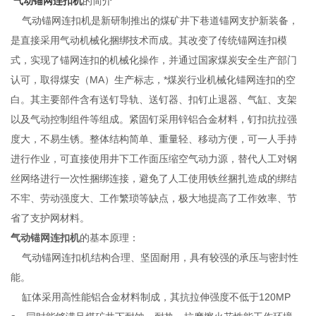
气动锚网连扣机
的简介
气动锚网连扣机是新研制推出的煤矿井下巷道锚网支护新装备，
是直接采用气动机械化捆绑技术而成。其改变了传统锚网连扣模
式，实现了锚网连扣的机械化操作，并通过国家煤炭安全生产部门
认可，取得煤安（MA）生产标志，*煤炭行业机械化锚网连扣的空
白。其主要部件含有送钉导轨、送钉器、扣钉止退器、气缸、支架
以及气动控制组件等组成。紧固钉采用锌铝合金材料，钉扣抗拉强
度大，不易生锈。整体结构简单、重量轻、移动方便，可一人手持
进行作业，可直接使用井下工作面压缩空气动力源，替代人工对钢
丝网络进行一次性捆绑连接，避免了人工使用铁丝捆扎造成的绑结
不牢、劳动强度大、工作繁琐等缺点，极大地提高了工作效率、节
省了支护网材料。
气动锚网连扣机
的基本原理：
气动锚网连扣机结构合理、坚固耐用，具有较强的承压与密封性
能。
缸体采用高性能铝合金材料制成，其抗拉伸强度不低于120MP