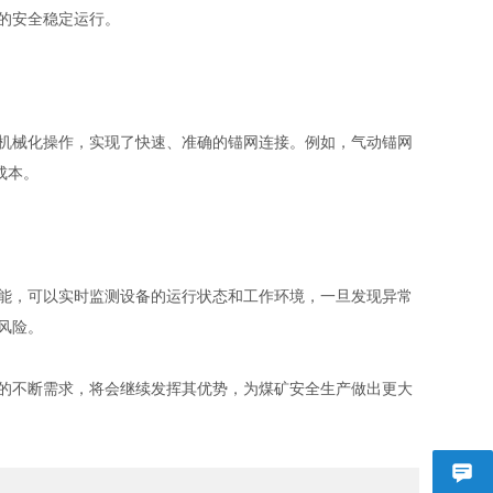
的安全稳定运行。
机械化操作，实现了快速、准确的锚网连接。例如，气动锚网
成本。
能，可以实时监测设备的运行状态和工作环境，一旦发现异常
风险。
的不断需求，将会继续发挥其优势，为煤矿安全生产做出更大