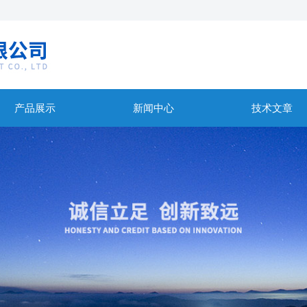
产品展示
新闻中心
技术文章