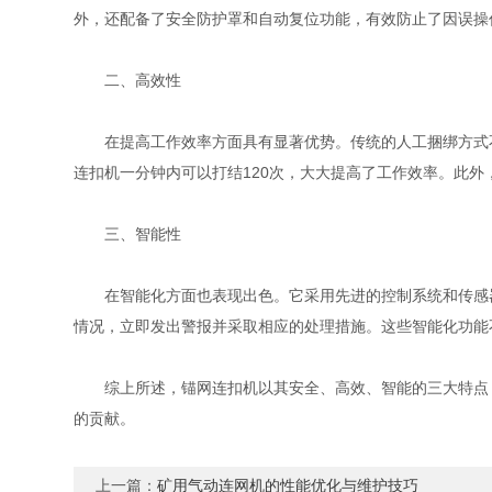
外，还配备了安全防护罩和自动复位功能，有效防止了因误操
二、高效性
在提高工作效率方面具有显著优势。传统的人工捆绑方式不
连扣机一分钟内可以打结120次，大大提高了工作效率。此
三、智能性
在智能化方面也表现出色。它采用先进的控制系统和传感器
情况，立即发出警报并采取相应的处理措施。这些智能化功能
综上所述，锚网连扣机以其安全、高效、智能的三大特点，
的贡献。
上一篇：
矿用气动连网机的性能优化与维护技巧