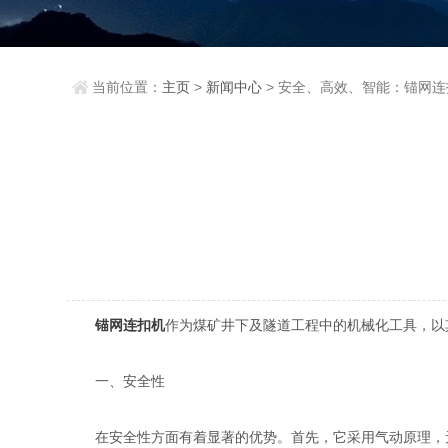
当前位置：
主页
>
新闻中心
> 安全、高效、智能：锚网
锚网连扣机
作为煤矿井下及隧道工程中的机械化工具，以
一、安全性
在安全性方面有着显著的优势。首先，它采用气动原理，无