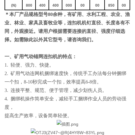
(N)
800
400
400
000
00
00
850
00
＊
本厂产品规格型号8
0
余种，有矿用、水利工程、农业、渔
业、林业、家具及畜牧业等，连扣机机钉直径、长度各有不
同，外观接近。请用户根据需要连接的直径、强度仔细选
择。如需除此以外其它型号，请咨询我们。
一、
矿用气动锚网连扣机
的特点：
1. 轻便、强力、快捷。
2. 矿用气动连网机捆绑速度快，传统手工办法每分钟捆绑
一个扣，8-10秒完成一个扣，效率提高6-8倍。
3. 连接平整、规范、便于管理，减少划伤人员。
4. 捆绑机操作简单安全，减轻手工捆绑作业人员的劳动强
度，
提高生产效率，设备简单轻便。