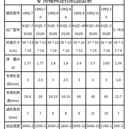
矿用锚网连扣机选型表
LWQ-7
LWQ-8
LWQ-1
煤安型号
LWQ-7
LWQ-8
LWQ-9
LWQ-11
A
A
5
KQC-7
KQC-7
KQC-3
KQC-3
KQC-40
KQC-45
KQC-2
出厂型号
C-7EA
302R
252R
302R
252R
302R
302R
302R
外观尺寸
36＊23
36＊23
39＊22
39＊22
35＊24
37＊25
42＊30
35＊2
(cm)
＊10
＊10
＊10
＊10
＊12
＊15
＊16
2＊9
净 重(K
1.77
1.77
1.8
1.8
2.4
2.7
3.65
1.54
g)
专用钉直
3
2.5
3
2.5
3
3
3
1.8
径(mm)
专用钉跨
29.4
28
34.15
34.15
40
45
65
23.7
度(mm)
成环直径
7
7
8
8
9
11
15
7
(mm)
抗拉强度
2600-2
2200-2
2000-2
1800-2
3000-32
3000-32
1700-1
200-3