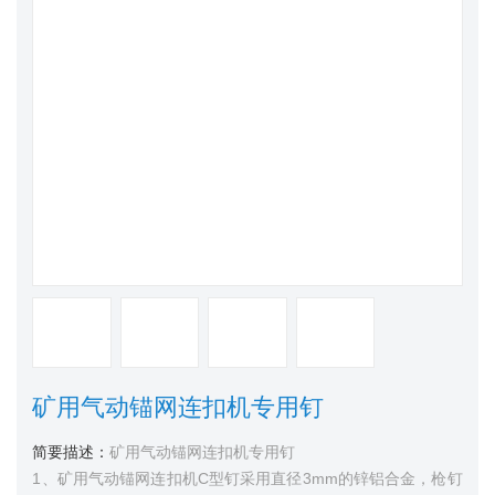
矿用气动锚网连扣机专用钉
简要描述：
矿用气动锚网连扣机专用钉
1、矿用气动锚网连扣机C型钉采用直径3mm的锌铝合金，枪钉