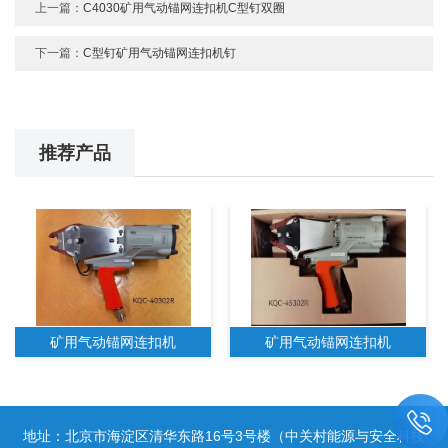
上一篇：
C4030矿用气动锚网连扣机C型钉双圈
下一篇：
C型钉矿用气动锚网连扣机钉
推荐产品
矿用气动锚网连扣机
矿用气动锚网连扣机
地址：北京市海淀区清华东路16号3号楼（中关村能源与安全科技